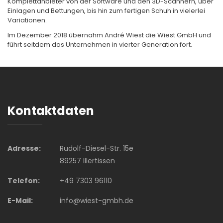
Komplettanbieter von der Software und den 3D-Scannern, über
Einlagen und Bettungen, bis hin zum fertigen Schuh in vielerlei
Variationen.
Im Dezember 2018 übernahm André Wiest die Wiest GmbH und
führt seitdem das Unternehmen in vierter Generation fort.
Kontaktdaten
Adresse:
Rudolf-Diesel-Str. 15e
89257 Illertissen
Telefon:
+49 7303 96110
E-Mail:
info@wiest-gmbh.de