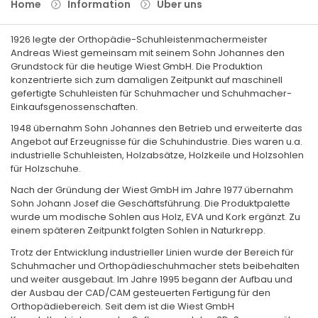
Home
Information
Über uns
1926 legte der Orthopädie-Schuhleistenmachermeister
Andreas Wiest gemeinsam mit seinem Sohn Johannes den
Grundstock für die heutige Wiest GmbH. Die Produktion
konzentrierte sich zum damaligen Zeitpunkt auf maschinell
gefertigte Schuhleisten für Schuhmacher und Schuhmacher-
Einkaufsgenossenschaften.
1948 übernahm Sohn Johannes den Betrieb und erweiterte das
Angebot auf Erzeugnisse für die Schuhindustrie. Dies waren u.a.
industrielle Schuhleisten, Holzabsätze, Holzkeile und Holzsohlen
für Holzschuhe.
Nach der Gründung der Wiest GmbH im Jahre 1977 übernahm
Sohn Johann Josef die Geschäftsführung. Die Produktpalette
wurde um modische Sohlen aus Holz, EVA und Kork ergänzt. Zu
einem späteren Zeitpunkt folgten Sohlen in Naturkrepp.
Trotz der Entwicklung industrieller Linien wurde der Bereich für
Schuhmacher und Orthopädieschuhmacher stets beibehalten
und weiter ausgebaut. Im Jahre 1995 begann der Aufbau und
der Ausbau der CAD/CAM gesteuerten Fertigung für den
Orthopädiebereich. Seit dem ist die Wiest GmbH