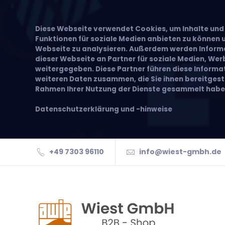
Diese Webseite verwendet Cookies, um Inhalte und 
Funktionen für soziale Medien anbieten zu können u
Webseite zu analysieren. Außerdem werden Inform
dieser Webseite an Partner für soziale Medien, We
weitergegeben. Diese Partner führen diese Inform
weiteren Daten zusammen, die Sie ihnen bereitgeste
Rahmen Ihrer Nutzung der Dienste gesammelt habe
Datenschutzerklärung und -hinweise
+49 7303 96110
info@wiest-gmbh.de