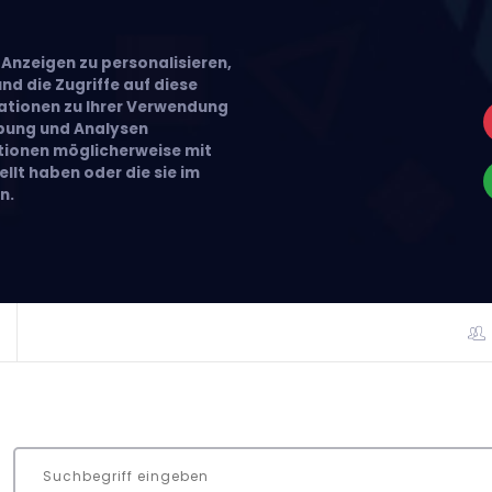
Anzeigen zu personalisieren,
nd die Zugriffe auf diese
ationen zu Ihrer Verwendung
rbung und Analysen
ationen möglicherweise mit
llt haben oder die sie im
n.